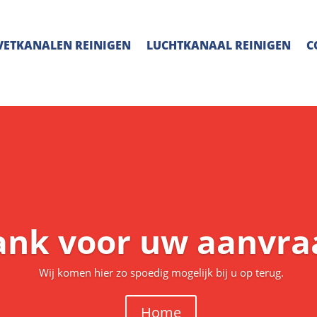
VETKANALEN REINIGEN
LUCHTKANAAL REINIGEN
C
nk voor uw aanvra
Wij komen hier zo spoedig mogelijk bij u op terug.
Home