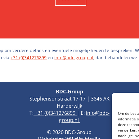
p om verdere details en eventuele mogelijkheden te bespreken. Wil
n via
+31 (0)341276899
en
info@bdc-group.nl
, dan behandelen we 
BDC-Group
Stephensonstraat 17-17
| 3846 AK
Harderwijk
T:
+31 (0)341276899
| E:
info@bdc-
Om de beste
informatie 
group.nl
deze techno
verwerken. 
© 2020 BDC-Group
nadelige in