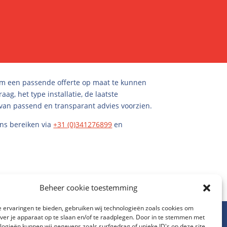
Om een passende offerte op maat te kunnen
g, het type installatie, de laatste
 van passend en transparant advies voorzien.
ons bereiken via
+31 (0)341276899
en
Beheer cookie toestemming
 ervaringen te bieden, gebruiken wij technologieën zoals cookies om
over je apparaat op te slaan en/of te raadplegen. Door in te stemmen met
logieën kunnen wij gegevens zoals surfgedrag of unieke ID's op deze site