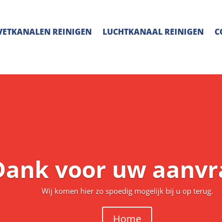
VETKANALEN REINIGEN
LUCHTKANAAL REINIGEN
C
Dank voor uw aanvr
Wij komen hier zo spoedig mogelijk bij u op terug.
Home